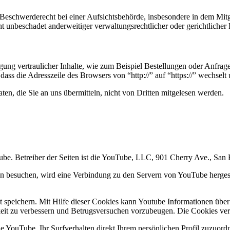
schwerderecht bei einer Aufsichtsbehörde, insbesondere in dem Mitgli
 unbeschadet anderweitiger verwaltungsrechtlicher oder gerichtlicher 
ung vertraulicher Inhalte, wie zum Beispiel Bestellungen oder Anfrage
dass die Adresszeile des Browsers von “http://” auf “https://” wechsel
en, die Sie an uns übermitteln, nicht von Dritten mitgelesen werden.
Tube. Betreiber der Seiten ist die YouTube, LLC, 901 Cherry Ave., S
en besuchen, wird eine Verbindung zu den Servern von YouTube hergest
speichern. Mit Hilfe dieser Cookies kann Youtube Informationen über 
eit zu verbessern und Betrugsversuchen vorzubeugen. Die Cookies verbl
 YouTube, Ihr Surfverhalten direkt Ihrem persönlichen Profil zuzuord